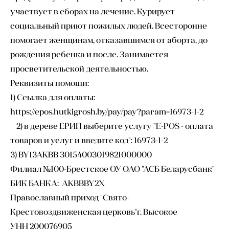
участвует в сборах на лечение. Курирует
социальный приют пожилых людей. Всесторонне
помогает женщинам, отказавшимся от аборта, до
рождения ребенка и после. Занимается
просветительской деятельностью.
Реквизиты помощи:
1) Ссылка для оплаты:
https://epos.hutkigrosh.by/pay/pay?param=16973-1-2
2) в дереве ЕРИП выберите услугу "E-POS - оплата
товаров и услуг и введите код": 16973-1-2
3) BY13AKBB 30154003019821000000
Филиал №100-Брестское ОУ ОАО "АСБ Беларусбанк"
БИК БАНКА: AKBBBY2X
Православный приход "Свято-
Крестовоздвиженская церковь"г. Высокое
УНН 200076905