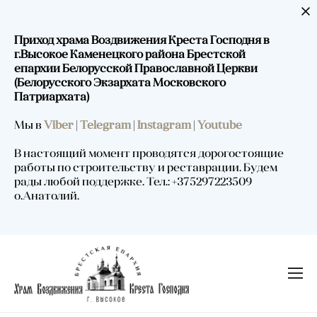
Приход храма Воздвижения Креста Господня в
г.Высокое Каменецкого района Брестской
епархии Белорусской Православной Церкви
(Белорусского Экзархата Московского
Патриархата)
Мы в
Viber
|
Telegram
|
Instagram
|
Youtube
В настоящий момент проводятся дорогостоящие
работы по строительству и реставрации. Будем
рады любой поддержке. Тел.: +375297223509
о.Анатолий.