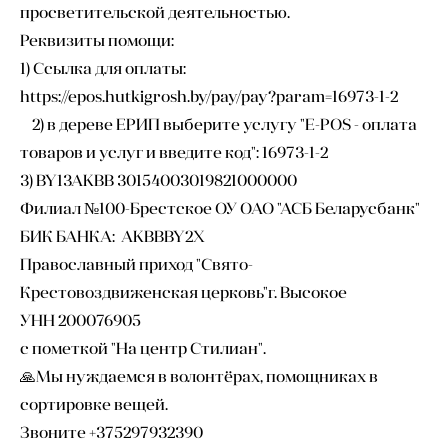
просветительской деятельностью.
Реквизиты помощи:
1) Ссылка для оплаты:
https://epos.hutkigrosh.by/pay/pay?param=16973-1-2
2) в дереве ЕРИП выберите услугу "E-POS - оплата
товаров и услуг и введите код": 16973-1-2
3) BY13AKBB 30154003019821000000
Филиал №100-Брестское ОУ ОАО "АСБ Беларусбанк"
БИК БАНКА: AKBBBY2X
Православный приход "Свято-
Крестовоздвиженская церковь"г. Высокое
УНН 200076905
с пометкой "На центр Стилиан".
🙏Мы нуждаемся в волонтёрах, помощниках в
сортировке вещей.
Звоните +375297932390