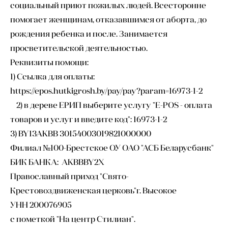
социальный приют пожилых людей. Всесторонне
помогает женщинам, отказавшимся от аборта, до
рождения ребенка и после. Занимается
просветительской деятельностью.
Реквизиты помощи:
1) Ссылка для оплаты:
https://epos.hutkigrosh.by/pay/pay?param=16973-1-2
2) в дереве ЕРИП выберите услугу "E-POS - оплата
товаров и услуг и введите код": 16973-1-2
3) BY13AKBB 30154003019821000000
Филиал №100-Брестское ОУ ОАО "АСБ Беларусбанк"
БИК БАНКА: AKBBBY2X
Православный приход "Свято-
Крестовоздвиженская церковь"г. Высокое
УНН 200076905
с пометкой "На центр Стилиан".