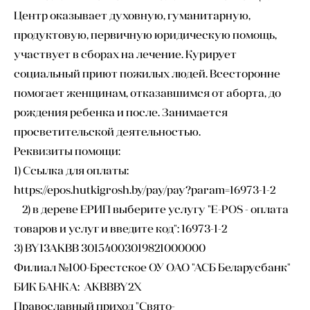
Центр оказывает духовную, гуманитарную,
продуктовую, первичную юридическую помощь,
участвует в сборах на лечение. Курирует
социальный приют пожилых людей. Всесторонне
помогает женщинам, отказавшимся от аборта, до
рождения ребенка и после. Занимается
просветительской деятельностью.
Реквизиты помощи:
1) Ссылка для оплаты:
https://epos.hutkigrosh.by/pay/pay?param=16973-1-2
2) в дереве ЕРИП выберите услугу "E-POS - оплата
товаров и услуг и введите код": 16973-1-2
3) BY13AKBB 30154003019821000000
Филиал №100-Брестское ОУ ОАО "АСБ Беларусбанк"
БИК БАНКА: AKBBBY2X
Православный приход "Свято-