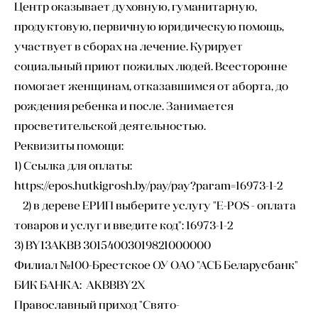
Центр оказывает духовную, гуманитарную,
продуктовую, первичную юридическую помощь,
участвует в сборах на лечение. Курирует
социальный приют пожилых людей. Всесторонне
помогает женщинам, отказавшимся от аборта, до
рождения ребенка и после. Занимается
просветительской деятельностью.
Реквизиты помощи:
1) Ссылка для оплаты:
https://epos.hutkigrosh.by/pay/pay?param=16973-1-2
2) в дереве ЕРИП выберите услугу "E-POS - оплата
товаров и услуг и введите код": 16973-1-2
3) BY13AKBB 30154003019821000000
Филиал №100-Брестское ОУ ОАО "АСБ Беларусбанк"
БИК БАНКА: AKBBBY2X
Православный приход "Свято-