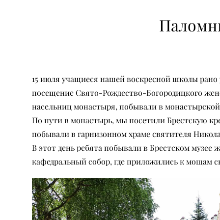
Паломни
15 июля учащиеся нашей воскресной школы рано у
посещение Свято-Рождество-Богородицкого женс
насельниц монастыря, побывали в монастырской 
По пути в монастырь, мы посетили Брестскую кре
побывали в гарнизонном храме святителя Никола
В этот день ребята побывали в Брестском музее
кафедральный собор, где приложились к мощам св