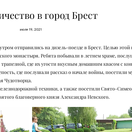
чество в город Брест
июля 19, 2021
тром отправились на дизель-поезде в Брест. Целью этой
кого монастыря. Ребята побывали в летнем храме, послу
трапезной, где их угости вкусным домашним квасом с ко
пость, где послушали рассказ о начале войны, посетили м
я Чудотворца.
 железнодорожной техники, а также посетили Свято-Симе
ятого благоверного князя Александра Невского.