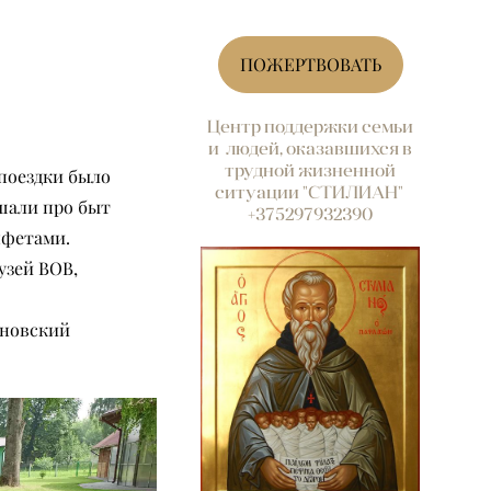
ПОЖЕРТВОВАТЬ
Центр поддержки семьи
и людей, оказавшихся в
трудной жизненной
 поездки было
ситуации "СТИЛИАН"
шали про быт
+375297932390
нфетами.
узей ВОВ,
оновский