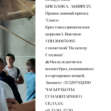
БИК БАНКА: AKBBBY2X
Православный приход
"Свято-
Крестовоздвиженская
церковь"г. Высокое
УНН 200076905
с пометкой "На центр
Стилиан".
🙏Мы нуждаемся в
волонтёрах, помощниках
в сортировке вещей.
Звоните +375297932390
ЧАСЫ РАБОТЫ
ГУМАНИТАРНОГО
СКЛАДА:
сб 15:30 - 17:30