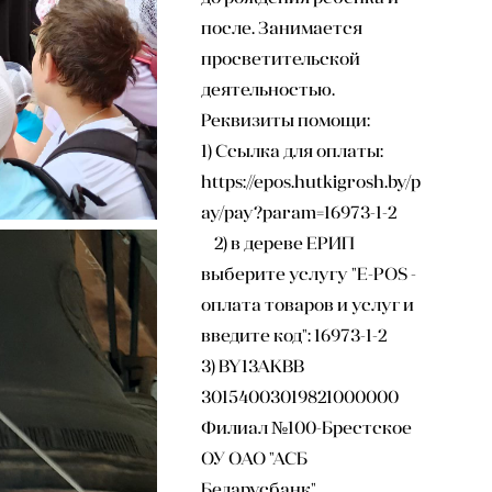
после. Занимается
просветительской
деятельностью.
Реквизиты помощи:
1) Ссылка для оплаты:
https://epos.hutkigrosh.by/p
ay/pay?param=16973-1-2
2) в дереве ЕРИП
выберите услугу "E-POS -
оплата товаров и услуг и
введите код": 16973-1-2
3) BY13AKBB
30154003019821000000
Филиал №100-Брестское
ОУ ОАО "АСБ
Беларусбанк"