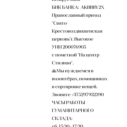
БИК БАНКА: AKBBBY2X
Православный приход
"Свято-
Крестовоздвиженская
церковь"г. Высокое
УНН 200076905
с пометкой "На центр
Стилиан".
🙏Мы нуждаемся в
волонтёрах, помощниках
в сортировке вещей.
Звоните +375297932390
ЧАСЫ РАБОТЫ
ГУМАНИТАРНОГО
СКЛАДА:
сб 15:30 - 17:30