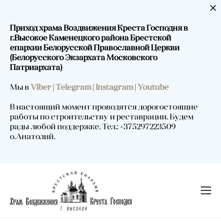
Приход храма Воздвижения Креста Господня в
г.Высокое Каменецкого района Брестской
епархии Белорусской Православной Церкви
(Белорусского Экзархата Московского
Патриархата)
Мы в
Viber
|
Telegram
|
Instagram
|
Youtube
В настоящий момент проводятся дорогостоящие
работы по строительству и реставрации. Будем
рады любой поддержке. Тел.: +375297223509
о.Анатолий.