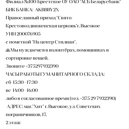
Филиал №100-Брестское ОУ ОАО "АСБ Беларусбанк"
БИК БАНКА: AKBBBY2X
Православный приход "Свято-
Крестовоздвиженская церковь"г. Высокое
УНН 200076905
с пометкой "На центр Стилиан".
🙏Мы нуждаемся в волонтёрах, помощниках в
сортировке вещей.
Звоните +375297932390
ЧАСЫ РАБОТЫ ГУМАНИТАРНОГО СКЛАДА:
сб 15:30 - 17:30
вс 14:00 - 16:00
либо в согласованное время (тел. +375 29 7932390)
АДРЕС: маг."Хит" г. Высокое, ул. Советских
пограничников, 17,
2 этаж