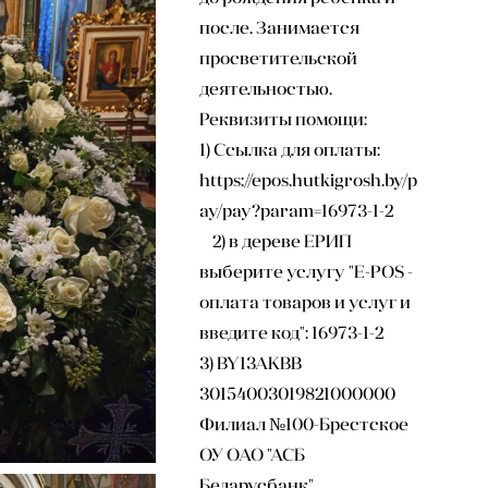
после. Занимается
просветительской
деятельностью.
Реквизиты помощи:
1) Ссылка для оплаты:
https://epos.hutkigrosh.by/p
ay/pay?param=16973-1-2
2) в дереве ЕРИП
выберите услугу "E-POS -
оплата товаров и услуг и
введите код": 16973-1-2
3) BY13AKBB
30154003019821000000
Филиал №100-Брестское
ОУ ОАО "АСБ
Беларусбанк"