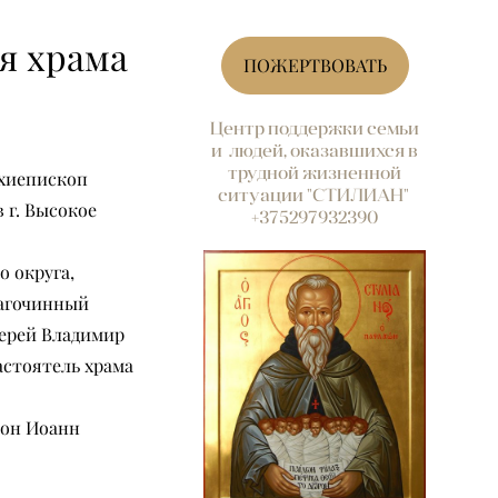
я храма
ПОЖЕРТВОВАТЬ
Центр поддержки семьи
и людей, оказавшихся в
трудной жизненной
рхиепископ
ситуации "СТИЛИАН"
 г. Высокое
+375297932390
 округа,
лагочинный
иерей Владимир
астоятель храма
кон Иоанн