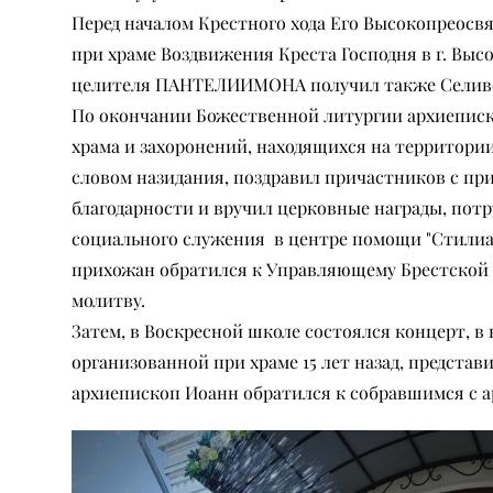
Перед началом Крестного хода Его Высокопреосв
при храме Воздвижения Креста Господня в г. Высо
целителя ПАНТЕЛИИМОНА получил также Селиво
По окончании Божественной литургии архиеписк
храма и захоронений, находящихся на территори
словом назидания, поздравил причастников с пр
благодарности и вручил церковные награды, потр
социального служения в центре помощи "Стилиан"
прихожан обратился к Управляющему Брестской е
молитву.
Затем, в Воскресной школе состоялся концерт, в
организованной при храме 15 лет назад, предст
архиепископ Иоанн обратился к собравшимся с а