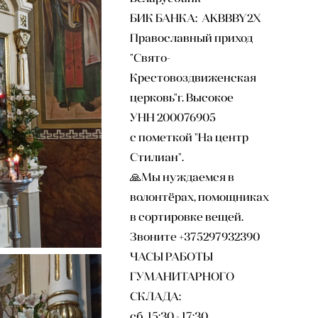
БИК БАНКА: AKBBBY2X
Православный приход
"Свято-
Крестовоздвиженская
церковь"г. Высокое
УНН 200076905
с пометкой "На центр
Стилиан".
🙏Мы нуждаемся в
волонтёрах, помощниках
в сортировке вещей.
Звоните +375297932390
ЧАСЫ РАБОТЫ
ГУМАНИТАРНОГО
СКЛАДА:
сб 15:30 - 17:30