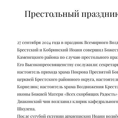
Престольный праздник 
27 сентября 2024 года в праздник Всемирного В
Брестский и Кобринский Иоанн совершил Божеств
Каменецкого района по случаю престольного праз
Его Высокопреосвященству сослужили: секретарь
настоятель прихода храма Покрова Пресвятой Бо
церквей Брестского районного округа, настоятел
Корнелюк; настоятель храма Воздвижения Креста
иконы Божией Матери «Всех скорбящих Радость» 
Диаконский чин возглавил клирик кафедрального
Шкулепа.
После сугубой ектении архиепископ Иоанн вознё