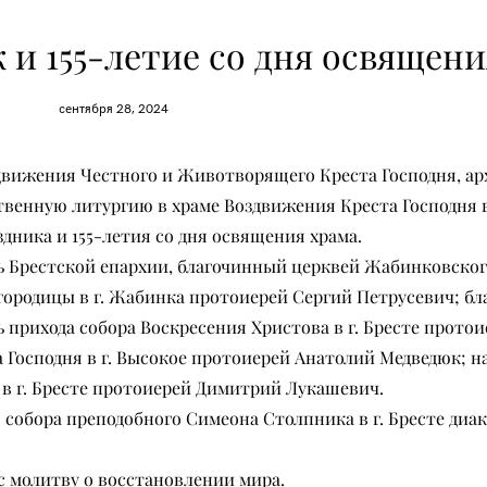
и 155-летие со дня освящени
сентября 28, 2024
оздвижения Честного и Животворящего Креста Господня, а
енную литургию в храме Воздвижения Креста Господня в
дника и 155-летия со дня освящения храма.
 Брестской епархии, благочинный церквей Жабинковского
городицы в г. Жабинка протоиерей Сергий Петрусевич; б
ь прихода собора Воскресения Христова в г. Бресте прото
 Господня в г. Высокое протоиерей Анатолий Медведюк; н
в г. Бресте протоиерей Димитрий Лукашевич.
 собора преподобного Симеона Столпника в г. Бресте диа
с молитву о восстановлении мира.