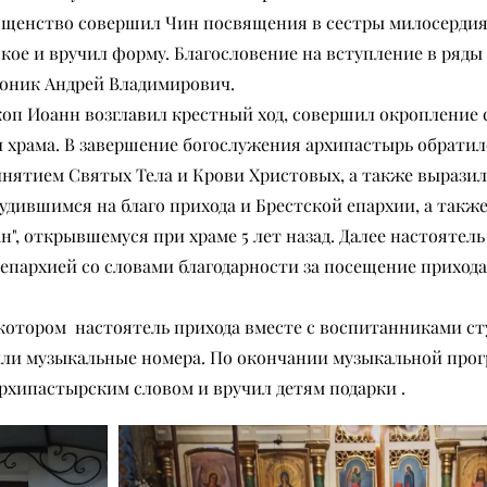
ященство совершил Чин посвящения в сестры милосердия
кое и вручил форму. Благословение на вступление в ряды 
ник Андрей Владимирович.
оп Иоанн возглавил крестный ход, совершил окропление 
и храма. В завершение богослужения архипастырь обрати
инятием Святых Тела и Крови Христовых, а также выразил
удившимся на благо прихода и Брестской епархии, а также
, открывшемуся при храме 5 лет назад. Далее настоятель
пархией со словами благодарности за посещение приход
 котором настоятель прихода вместе с воспитанниками сту
авили музыкальные номера. По окончании музыкальной про
рхипастырским словом и вручил детям подарки .