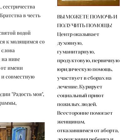
, сестричества
Братства в честь
ВЫ МОЖЕТЕ ПОМОЧЬ И
ПОЛУЧИТЬ ПОМОЩЬ!
святой водой
Центр оказывает
лся к молящимся со
духовную,
 слова
гуманитарную,
 на ниве
продуктовую, первичную
 от имени
юридическую помощь,
а и совместную
участвует в сборах на
лечение. Курирует
дии "Радость моя",
социальный приют
граммы,
пожилых людей.
Всесторонне помогает
женщинам,
отказавшимся от аборта,
до рождения ребенка и