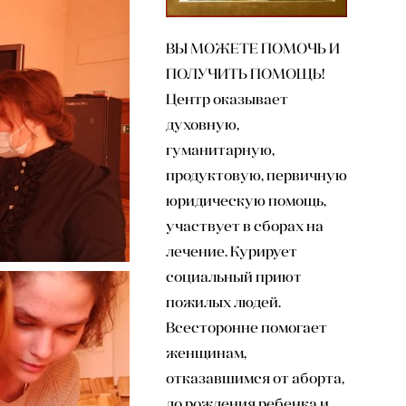
ВЫ МОЖЕТЕ ПОМОЧЬ И
ПОЛУЧИТЬ ПОМОЩЬ!
Центр оказывает
духовную,
гуманитарную,
продуктовую, первичную
юридическую помощь,
участвует в сборах на
лечение. Курирует
социальный приют
пожилых людей.
Всесторонне помогает
женщинам,
отказавшимся от аборта,
до рождения ребенка и