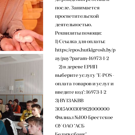
после. Занимается
просветительской
деятельностью.
Реквизиты помощи:
1) Ссылка для оплаты:
https://epos.hutkigrosh.by/p
ay/pay?param=16973-1-2
2) в дереве ЕРИП
выберите услугу "E-POS -
оплата товаров и услуг и
введите код": 16973-1-2
3) BY13AKBB
30154003019821000000
Филиал №100-Брестское
ОУ ОАО "АСБ
Беларусбанк"