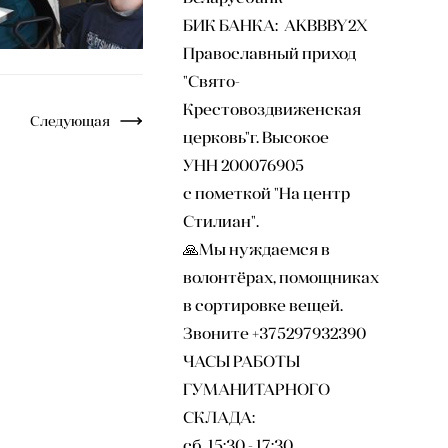
БИК БАНКА: AKBBBY2X
Православный приход
"Свято-
Крестовоздвиженская
Следующая
церковь"г. Высокое
УНН 200076905
с пометкой "На центр
Стилиан".
🙏Мы нуждаемся в
волонтёрах, помощниках
в сортировке вещей.
Звоните +375297932390
ЧАСЫ РАБОТЫ
ГУМАНИТАРНОГО
СКЛАДА:
сб 15:30 - 17:30