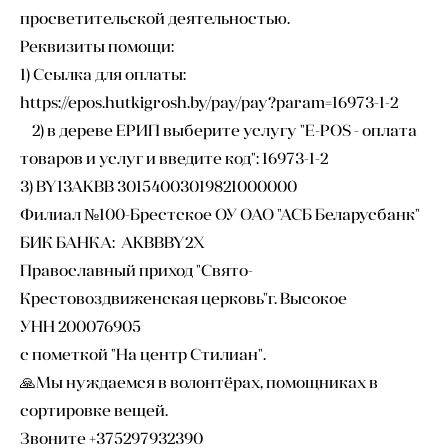
просветительской деятельностью.
Реквизиты помощи:
1) Ссылка для оплаты:
https://epos.hutkigrosh.by/pay/pay?param=16973-1-2
2) в дереве ЕРИП выберите услугу "E-POS - оплата
товаров и услуг и введите код": 16973-1-2
3) BY13AKBB 30154003019821000000
Филиал №100-Брестское ОУ ОАО "АСБ Беларусбанк"
БИК БАНКА: AKBBBY2X
Православный приход "Свято-
Крестовоздвиженская церковь"г. Высокое
УНН 200076905
с пометкой "На центр Стилиан".
🙏Мы нуждаемся в волонтёрах, помощниках в
сортировке вещей.
Звоните +375297932390