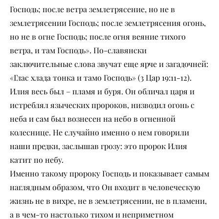
Господь; после ветра землетрясение, но не в
землетрясении Господь; после землетрясения огонь,
но не в огне Господь; после огня веяние тихого
ветра, и там Господь». По-славянски
заключительные слова звучат еще ярче и загадочней:
«Глас хлада тонка и тамо Господь» (3 Цар 19:11-12).
Илия весь был – пламя и буря. Он обличал царя и
истреблял языческих пророков, низводил огонь с
неба и сам был вознесен на небо в огненной
колеснице. Не случайно именно о нем говорили
наши предки, заслышав грозу: это пророк Илия
катит по небу.
Именно такому пророку Господь и показывает самым
наглядным образом, что Он входит в человеческую
жизнь не в вихре, не в землетрясении, не в пламени,
а в чем-то настолько тихом и неприметном