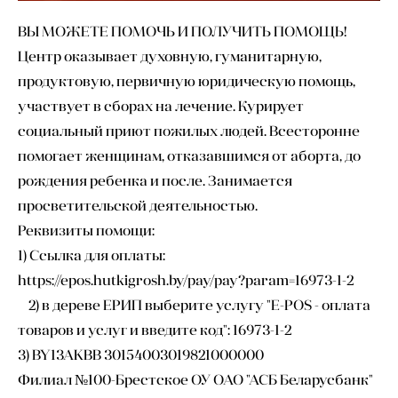
ВЫ МОЖЕТЕ ПОМОЧЬ И ПОЛУЧИТЬ ПОМОЩЬ!
Центр оказывает духовную, гуманитарную,
продуктовую, первичную юридическую помощь,
участвует в сборах на лечение. Курирует
социальный приют пожилых людей. Всесторонне
помогает женщинам, отказавшимся от аборта, до
рождения ребенка и после. Занимается
просветительской деятельностью.
Реквизиты помощи:
1) Ссылка для оплаты:
https://epos.hutkigrosh.by/pay/pay?param=16973-1-2
2) в дереве ЕРИП выберите услугу "E-POS - оплата
товаров и услуг и введите код": 16973-1-2
3) BY13AKBB 30154003019821000000
Филиал №100-Брестское ОУ ОАО "АСБ Беларусбанк"