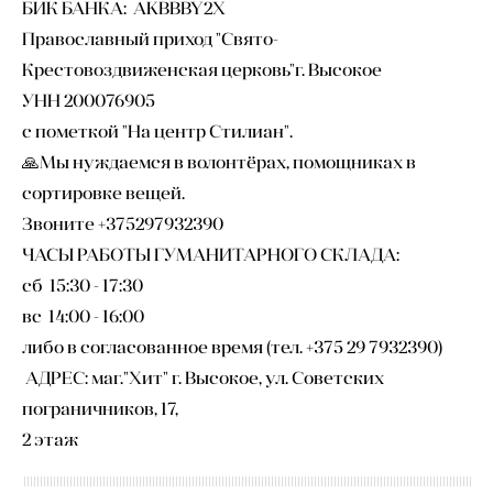
БИК БАНКА: AKBBBY2X
Православный приход "Свято-
Крестовоздвиженская церковь"г. Высокое
УНН 200076905
с пометкой "На центр Стилиан".
🙏Мы нуждаемся в волонтёрах, помощниках в
сортировке вещей.
Звоните +375297932390
ЧАСЫ РАБОТЫ ГУМАНИТАРНОГО СКЛАДА:
сб 15:30 - 17:30
вс 14:00 - 16:00
либо в согласованное время (тел. +375 29 7932390)
АДРЕС: маг."Хит" г. Высокое, ул. Советских
пограничников, 17,
2 этаж