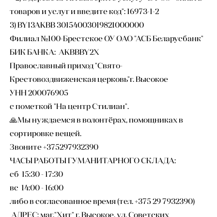
товаров и услуг и введите код": 16973-1-2
3) BY13AKBB 30154003019821000000
Филиал №100-Брестское ОУ ОАО "АСБ Беларусбанк"
БИК БАНКА: AKBBBY2X
Православный приход "Свято-
Крестовоздвиженская церковь"г. Высокое
УНН 200076905
с пометкой "На центр Стилиан".
🙏Мы нуждаемся в волонтёрах, помощниках в
сортировке вещей.
Звоните +375297932390
ЧАСЫ РАБОТЫ ГУМАНИТАРНОГО СКЛАДА:
сб 15:30 - 17:30
вс 14:00 - 16:00
либо в согласованное время (тел. +375 29 7932390)
АДРЕС: маг."Хит" г. Высокое, ул. Советских