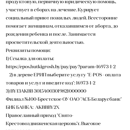
продуктовую, первичную юридическую помощь,
участвует в сборах на лечение. Курирует
социальный приют пожилых людей. Всесторонне
помогает женщинам, отказавшимся от аборта, до
рождения ребенка и после. Занимается
просветительской деятельностью.
Реквизиты помощи:
1) Ссылка для оплаты:
https://epos.hutkigrosh.by/pay/pay?param=16973-1-2
2) в дереве ЕРИП выберите услугу "E-POS - оплата
товаров и услуг и введите код": 16973-1-2
3) BY13AKBB 30154003019821000000
Филиал №100-Брестское ОУ ОАО "АСБ Беларусбанк"
БИК БАНКА: AKBBBY2X
Православный приход "Свято-
Крестовоздвиженская церковь"г. Высокое