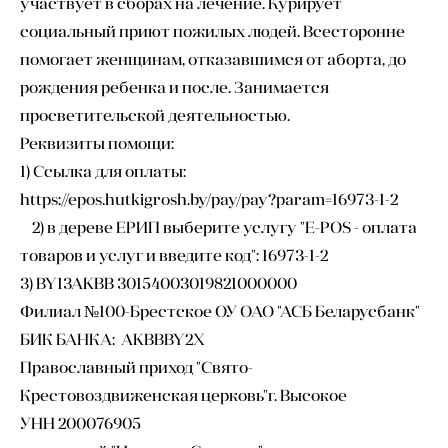
участвует в сборах на лечение. Курирует
социальный приют пожилых людей. Всесторонне
помогает женщинам, отказавшимся от аборта, до
рождения ребенка и после. Занимается
просветительской деятельностью.
Реквизиты помощи:
1) Ссылка для оплаты:
https://epos.hutkigrosh.by/pay/pay?param=16973-1-2
2) в дереве ЕРИП выберите услугу "E-POS - оплата
товаров и услуг и введите код": 16973-1-2
3) BY13AKBB 30154003019821000000
Филиал №100-Брестское ОУ ОАО "АСБ Беларусбанк"
БИК БАНКА: AKBBBY2X
Православный приход "Свято-
Крестовоздвиженская церковь"г. Высокое
УНН 200076905