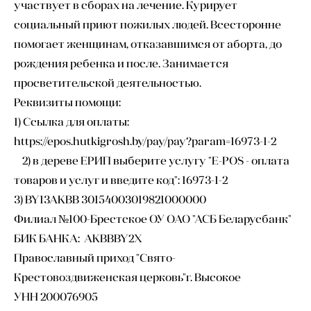
участвует в сборах на лечение. Курирует
социальный приют пожилых людей. Всесторонне
помогает женщинам, отказавшимся от аборта, до
рождения ребенка и после. Занимается
просветительской деятельностью.
Реквизиты помощи:
1) Ссылка для оплаты:
https://epos.hutkigrosh.by/pay/pay?param=16973-1-2
2) в дереве ЕРИП выберите услугу "E-POS - оплата
товаров и услуг и введите код": 16973-1-2
3) BY13AKBB 30154003019821000000
Филиал №100-Брестское ОУ ОАО "АСБ Беларусбанк"
БИК БАНКА: AKBBBY2X
Православный приход "Свято-
Крестовоздвиженская церковь"г. Высокое
УНН 200076905