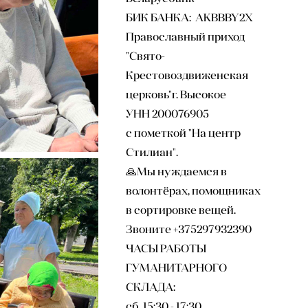
БИК БАНКА: AKBBBY2X
Православный приход
"Свято-
Крестовоздвиженская
церковь"г. Высокое
УНН 200076905
с пометкой "На центр
Стилиан".
🙏Мы нуждаемся в
волонтёрах, помощниках
в сортировке вещей.
Звоните +375297932390
ЧАСЫ РАБОТЫ
ГУМАНИТАРНОГО
СКЛАДА:
сб 15:30 - 17:30