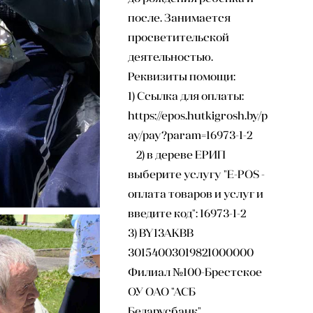
после. Занимается
просветительской
деятельностью.
Реквизиты помощи:
1) Ссылка для оплаты:
https://epos.hutkigrosh.by/p
ay/pay?param=16973-1-2
2) в дереве ЕРИП
выберите услугу "E-POS -
оплата товаров и услуг и
введите код": 16973-1-2
3) BY13AKBB
30154003019821000000
Филиал №100-Брестское
ОУ ОАО "АСБ
Беларусбанк"