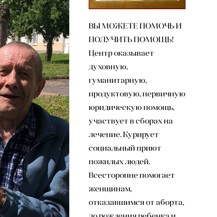
ВЫ МОЖЕТЕ ПОМОЧЬ И
ПОЛУЧИТЬ ПОМОЩЬ!
Центр оказывает
духовную,
гуманитарную,
продуктовую, первичную
юридическую помощь,
участвует в сборах на
лечение. Курирует
социальный приют
пожилых людей.
Всесторонне помогает
женщинам,
отказавшимся от аборта,
до рождения ребенка и