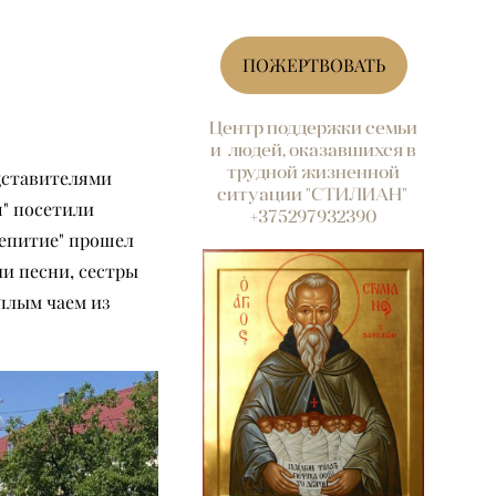
ПОЖЕРТВОВАТЬ
Центр поддержки семьи
и людей, оказавшихся в
трудной жизненной
едставителями
ситуации "СТИЛИАН"
я" посетили
+375297932390
аепитие" прошел
и песни, сестры
еплым чаем из