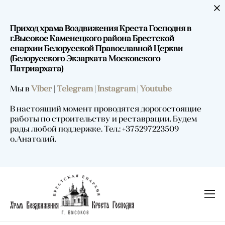
Приход храма Воздвижения Креста Господня в
г.Высокое Каменецкого района Брестской
епархии Белорусской Православной Церкви
(Белорусского Экзархата Московского
Патриархата)
Мы в
Viber
|
Telegram
|
Instagram
|
Youtube
В настоящий момент проводятся дорогостоящие
работы по строительству и реставрации. Будем
рады любой поддержке. Тел.: +375297223509
о.Анатолий.