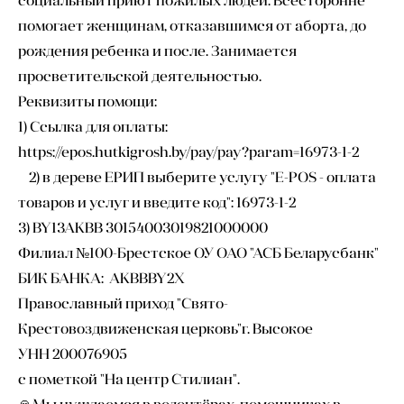
помогает женщинам, отказавшимся от аборта, до
рождения ребенка и после. Занимается
просветительской деятельностью.
Реквизиты помощи:
1) Ссылка для оплаты:
https://epos.hutkigrosh.by/pay/pay?param=16973-1-2
2) в дереве ЕРИП выберите услугу "E-POS - оплата
товаров и услуг и введите код": 16973-1-2
3) BY13AKBB 30154003019821000000
Филиал №100-Брестское ОУ ОАО "АСБ Беларусбанк"
БИК БАНКА: AKBBBY2X
Православный приход "Свято-
Крестовоздвиженская церковь"г. Высокое
УНН 200076905
с пометкой "На центр Стилиан".
🙏Мы нуждаемся в волонтёрах, помощниках в