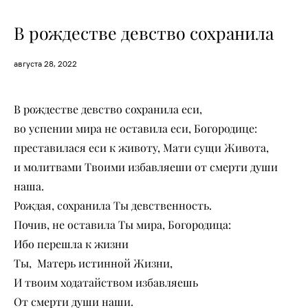
В рождестве девство сохранила
августа 28, 2022
В рождестве девство сохранила еси,
во успении мира не оставила еси, Богородице:
преставилася еси к животу, Мати сущи Живота,
и молитвами Твоими избавляеши от смерти души
наша.
Рож­дая, со­хра­ни­ла Ты дев­ствен­ность.
По­чив, не оста­ви­ла Ты ми­ра, Бо­го­ро­ди­ца:
Ибо пе­ре­шла к жиз­ни
Ты, Ма­терь истинной Жиз­ни,
И тво­им хо­да­тай­ством из­бав­ля­ешь
От смер­ти ду­ши на­ши.