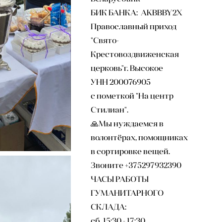
БИК БАНКА: AKBBBY2X
Православный приход
"Свято-
Крестовоздвиженская
церковь"г. Высокое
УНН 200076905
с пометкой "На центр
Стилиан".
🙏Мы нуждаемся в
волонтёрах, помощниках
в сортировке вещей.
Звоните +375297932390
ЧАСЫ РАБОТЫ
ГУМАНИТАРНОГО
СКЛАДА:
сб 15:30 - 17:30