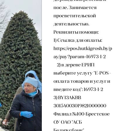
после. Занимается
просветительской
деятельностью.
Реквизиты помощи:
1) Ссылка для оплаты:
https://epos.hutkigrosh.by/p
ay/pay?param=16973-1-2
2) в дереве ЕРИП
выберите услугу "E-POS -
оплата товаров и услуг и
введите код": 16973-1-2
3) BY13AKBB
30154003019821000000
Филиал №100-Брестское
ОУ ОАО "АСБ
Беларусбанк"