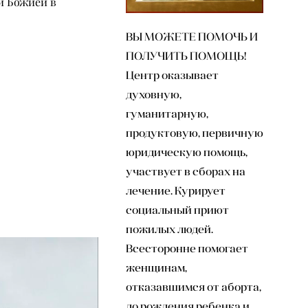
и Божией в
ВЫ МОЖЕТЕ ПОМОЧЬ И
ПОЛУЧИТЬ ПОМОЩЬ!
Центр оказывает
духовную,
гуманитарную,
продуктовую, первичную
юридическую помощь,
участвует в сборах на
лечение. Курирует
социальный приют
пожилых людей.
Всесторонне помогает
женщинам,
отказавшимся от аборта,
до рождения ребенка и