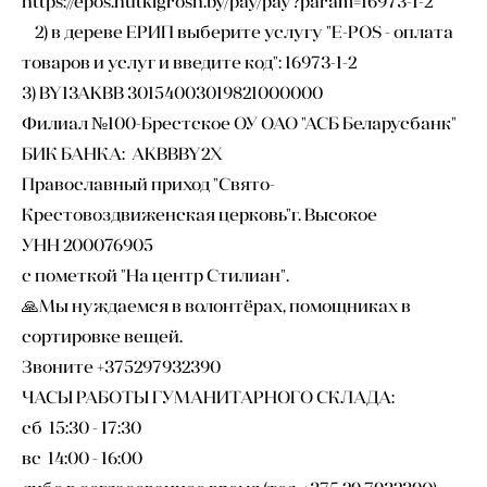
https://epos.hutkigrosh.by/pay/pay?param=16973-1-2
2) в дереве ЕРИП выберите услугу "E-POS - оплата
товаров и услуг и введите код": 16973-1-2
3) BY13AKBB 30154003019821000000
Филиал №100-Брестское ОУ ОАО "АСБ Беларусбанк"
БИК БАНКА: AKBBBY2X
Православный приход "Свято-
Крестовоздвиженская церковь"г. Высокое
УНН 200076905
с пометкой "На центр Стилиан".
🙏Мы нуждаемся в волонтёрах, помощниках в
сортировке вещей.
Звоните +375297932390
ЧАСЫ РАБОТЫ ГУМАНИТАРНОГО СКЛАДА:
сб 15:30 - 17:30
вс 14:00 - 16:00