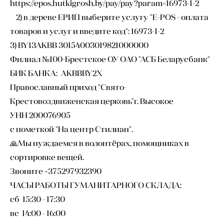
https://epos.hutkigrosh.by/pay/pay?param=16973-1-2
2) в дереве ЕРИП выберите услугу "E-POS - оплата
товаров и услуг и введите код": 16973-1-2
3) BY13AKBB 30154003019821000000
Филиал №100-Брестское ОУ ОАО "АСБ Беларусбанк"
БИК БАНКА: AKBBBY2X
Православный приход "Свято-
Крестовоздвиженская церковь"г. Высокое
УНН 200076905
с пометкой "На центр Стилиан".
🙏Мы нуждаемся в волонтёрах, помощниках в
сортировке вещей.
Звоните +375297932390
ЧАСЫ РАБОТЫ ГУМАНИТАРНОГО СКЛАДА:
сб 15:30 - 17:30
вс 14:00 - 16:00