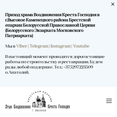
Приход храма Воздвижения Креста Господня в
г.Высокое Каменецкого района Брестской
епархии Белорусской Православной Церкви
(Белорусского Экзархата Московского
Патриархата)
Мы в
Viber
|
Telegram
|
Instagram
|
Youtube
В настоящий момент проводятся дорогостоящие
работы по строительству и реставрации. Будем
рады любой поддержке. Тел.: +375297223509
о.Анатолий.