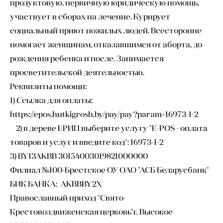
продуктовую, первичную юридическую помощь,
участвует в сборах на лечение. Курирует
социальный приют пожилых людей. Всесторонне
помогает женщинам, отказавшимся от аборта, до
рождения ребенка и после. Занимается
просветительской деятельностью.
Реквизиты помощи:
1) Ссылка для оплаты:
https://epos.hutkigrosh.by/pay/pay?param=16973-1-2
2) в дереве ЕРИП выберите услугу "E-POS - оплата
товаров и услуг и введите код": 16973-1-2
3) BY13AKBB 30154003019821000000
Филиал №100-Брестское ОУ ОАО "АСБ Беларусбанк"
БИК БАНКА: AKBBBY2X
Православный приход "Свято-
Крестовоздвиженская церковь"г. Высокое