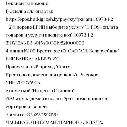
Реквизиты помощи:
1) Ссылка для оплаты:
https://epos.hutkigrosh.by/pay/pay?param=16973-1-2
2) в дереве ЕРИП выберите услугу "E-POS - оплата
товаров и услуг и введите код": 16973-1-2
3) BY13AKBB 30154003019821000000
Филиал №100-Брестское ОУ ОАО "АСБ Беларусбанк"
БИК БАНКА: AKBBBY2X
Православный приход "Свято-
Крестовоздвиженская церковь"г. Высокое
УНН 200076905
с пометкой "На центр Стилиан".
🙏Мы нуждаемся в волонтёрах, помощниках в
сортировке вещей.
Звоните +375297932390
ЧАСЫ РАБОТЫ ГУМАНИТАРНОГО СКЛАДА: