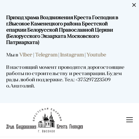
Приход храма Воздвижения Креста Господня в
г.Высокое Каменецкого района Брестской
епархии Белорусской Православной Церкви
(Белорусского Экзархата Московского
Патриархата)
Мы в
Viber
|
Telegram
|
Instagram
|
Youtube
В настоящий момент проводятся дорогостоящие
работы по строительству и реставрации. Будем
рады любой поддержке. Тел.: +375297223509
о.Анатолий.