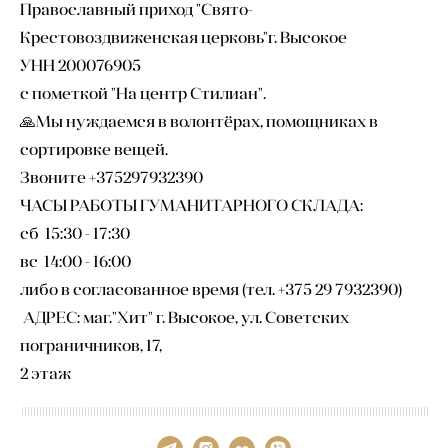
Православный приход "Свято-
Крестовоздвиженская церковь"г. Высокое
УНН 200076905
с пометкой "На центр Стилиан".
🙏Мы нуждаемся в волонтёрах, помощниках в
сортировке вещей.
Звоните +375297932390
ЧАСЫ РАБОТЫ ГУМАНИТАРНОГО СКЛАДА:
сб 15:30 - 17:30
вс 14:00 - 16:00
либо в согласованное время (тел. +375 29 7932390)
АДРЕС: маг."Хит" г. Высокое, ул. Советских
пограничников, 17,
2 этаж