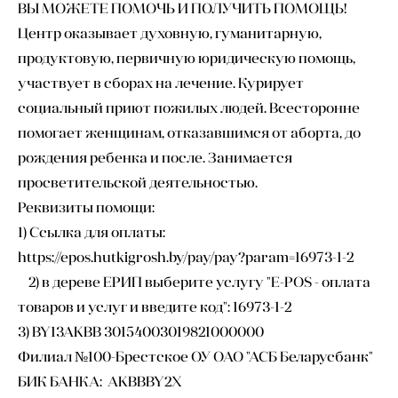
ВЫ МОЖЕТЕ ПОМОЧЬ И ПОЛУЧИТЬ ПОМОЩЬ!
Центр оказывает духовную, гуманитарную,
продуктовую, первичную юридическую помощь,
участвует в сборах на лечение. Курирует
социальный приют пожилых людей. Всесторонне
помогает женщинам, отказавшимся от аборта, до
рождения ребенка и после. Занимается
просветительской деятельностью.
Реквизиты помощи:
1) Ссылка для оплаты:
https://epos.hutkigrosh.by/pay/pay?param=16973-1-2
2) в дереве ЕРИП выберите услугу "E-POS - оплата
товаров и услуг и введите код": 16973-1-2
3) BY13AKBB 30154003019821000000
Филиал №100-Брестское ОУ ОАО "АСБ Беларусбанк"
БИК БАНКА: AKBBBY2X