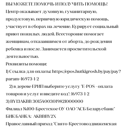
ВЫ МОЖЕТЕ ПОМОЧЬ И ПОЛУЧИТЬ ПОМОЩЬ!
Центр оказывает духовную, гуманитарную,
продуктовую, первичную юридическую помощь,
участвует в сборах на лечение. Курирует социальный
приют пожилых людей. Всесторонне помогает
женщинам, отказавшимся от аборта, до рождения
ребенка и после. Занимается просветительской
деятельностью.
Реквизиты помощи:
1) Ссылка для оплаты: https://epos.hutkigrosh.by/pay/pay?
param=16973-1-2
2) в дереве ЕРИП выберите услугу "E-POS - оплата
товаров и услуг и введите код": 16973-1-2
3) BY13AKBB 30154003019821000000
Филиал №100-Брестское ОУ ОАО "АСБ Беларусбанк"
БИК БАНКА: AKBBBY2X
Православный приход "Свято-Крестовоздвиженская