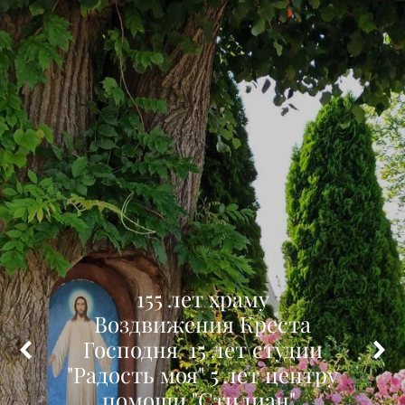
155 лет храму
Воздвижения Креста
Господня 15 лет студии
"Радость моя" 5 лет центру
помощи "Стилиан".